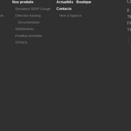
C
Nos produits
Actualités
Boutique
Contacts
Simulateur SERP Google
8 
ple
Détection hacking
Venir à l'agence
78
F
Documentation
Té
SMSWebInfo
Emailing newsletter
SYFACiL