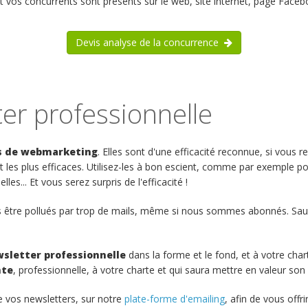
os concurrents sont présents sur le web, site internet, page Facebo
Devis analyse de la concurrence
er professionnelle
s de webmarketing
. Elles sont d'une efficacité reconnue, si vous re
 les plus efficaces. Utilisez-les à bon escient, comme par exemple p
s... Et vous serez surpris de l'efficacité !
 être pollués par trop de mails, même si nous sommes abonnés. Sau
sletter professionnelle
dans la forme et le fond, et à votre char
nte
, professionnelle, à votre charte et qui saura mettre en valeur son
e vos newsletters, sur notre
plate-forme d'emailing
, afin de vous offr