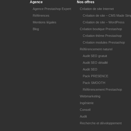
Agence
Nos offres
Agence Prestashop Expert
Création de site Internet
Références
Création de site – CMS Made Sim
Mentions légales
Création de site – WordPress
Blog
Création boutique Prestashop
Création thème Prestashop
Création modules Prestashop
Référencement naturel
Audit SEO gratuit
Audit SEO détaillé
Audit SEO
Pack PRESENCE
Pack SMOOTH
Référencement Prestashop
Webmarketing
Ingénierie
Conseil
Audit
Recherche et développement